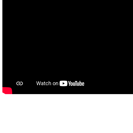
Confeccionados em espuma, malha, tecido, feltro, lã, welboa, fibra e 
total conforto ao manuseá-los.
Altura: 45 cm.
Brinquedo usado para despertar o mundo da fantasia e do "faz-de-cont