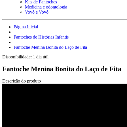
Kits de Fantoches
Medicina e odontologia
Vovô e Vovó
Página Inicial
Fantoches de Histórias Infantis
Fantoche Menina Bonita do Laço de Fita
Disponibilidade:
1 dia útil
Fantoche Menina Bonita do Laço de Fita
Descrição do produto