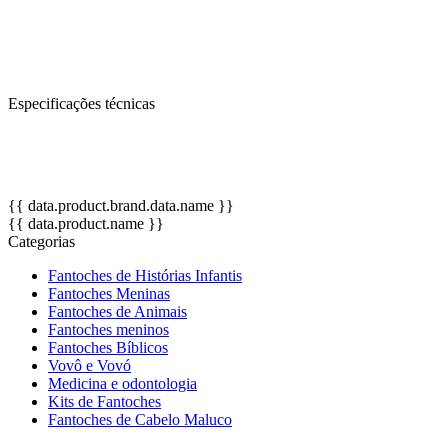
atividades de dramatização e socialização, além de ser uma ótima ferr
OBS: Cores de pele e das roupas podem variar de acordo com a dispo
Especificações técnicas
Altura: 45 cm.
OBS: Cores de pele e das roupas podem variar de acordo com a dispo
{{ data.product.brand.data.name }}
{{ data.product.name }}
Categorias
Fantoches de Histórias Infantis
Fantoches Meninas
Fantoches de Animais
Fantoches meninos
Fantoches Bíblicos
Vovô e Vovó
Medicina e odontologia
Kits de Fantoches
Fantoches de Cabelo Maluco