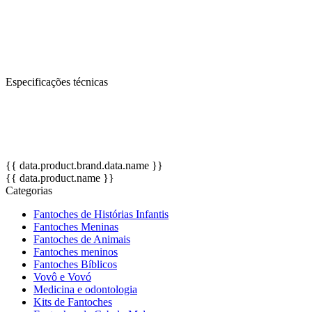
e do "faz-de-conta" das nossas crianças. Estimula o
desenvolvimento da linguagem verbal, a integração social e com
o meio, a criatividade, através de atividades de dramatização e
socialização, além de ser uma ótima ferramenta para pais e
professores.
Especificações técnicas
OBS: Cores de pele, das roupas e acessórios podem variar de
acordo com a disponibilidade no estoque.
Altura: 45 cm.
{{ data.product.brand.data.name }}
{{ data.product.name }}
Categorias
Fantoches de Histórias Infantis
Fantoches Meninas
Fantoches de Animais
Fantoches meninos
Fantoches Bíblicos
Vovô e Vovó
Medicina e odontologia
Kits de Fantoches