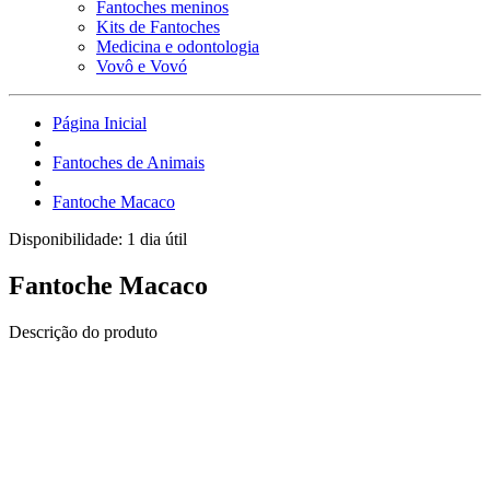
Fantoches meninos
Kits de Fantoches
Medicina e odontologia
Vovô e Vovó
Página Inicial
Fantoches de Animais
Fantoche Macaco
Disponibilidade:
1 dia útil
Fantoche Macaco
Descrição do produto
Fantoche de corpo inteiro.
Confeccionados em espuma e tecido e pelúcia especial, cabelos
feitos em lã acrílica, boca articulada com a parte interna em tubox,
olhos de PVC, braços tecido.
Fantoche brinquedo usado para despertar o mundo da fantasia