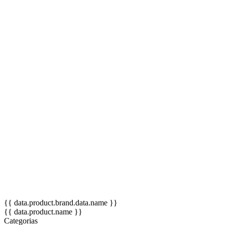
P. É possível manipular a boca do fantoche?
R: Sim, o boneco possui um espaço para colocar a mão na parte
traseira.
P. Qual o tamanho?
R: Aproximadamente 25 centímetros.
P. Os braços são controláveis?
R: sim possuem esta função.
P. Da para escolher as cores das roupas?
R: As roupas são bem parecidas com as fotos.
P. Posso lavar o fantoche?
R: Não recomendamos a lavagem, apenas uma limpeza a seco, SEM
SOLVENTES E ALVEJANTES.
{{ data.product.brand.data.name }}
{{ data.product.name }}
Categorias