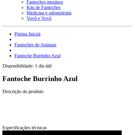
Fantoches meninos
Kits de Fantoches
Medicina e odontologia
Vovô e Vovó
Página Inicial
Fantoches de Animais
Fantoche Burrinho Azul
Disponibilidade:
1 dia útil
Fantoche Burrinho Azul
Descrição do produto
Fantoche de meio corpo.
Material selecionado feito de pelúcia e preenchido com tecido
interno de algodão, sensação de toque suave.
Especificações técnicas